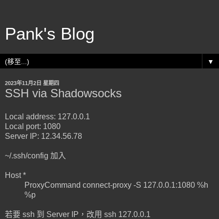
Pank's Blog
▼
2023年11月2日 星期四
SSH via Shadowsocks
Local address: 127.0.0.1
Local port: 1080
Server IP: 12.34.56.78
~/.ssh/config 加入
Host *
ProxyCommand connect-proxy -S 127.0.0.1:1080 %h
%p
若要 ssh 到 Server IP，改用 ssh 127.0.0.1