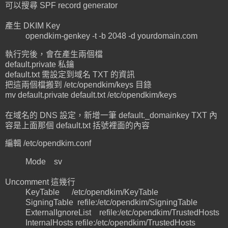
可以搜尋 SPF record generator
產生 DKIM Key
opendkim-genkey -t -b 2048 -d yourdomain.com
執行完後，會在產生兩個檔
default.private 私鑰
default.txt 需設定到域名 TXT 的資訊
把這兩個檔搬到 /etc/opendkim/keys 目錄
mv default.private default.txt /etc/opendkim/keys
在域名的 DNS 設定，新增一筆 default._domainkey TXT 內
容是上面那個 default.txt 括號裡面的內容
編輯 /etc/opendkim.conf
Mode sv
Uncomment 這幾行
KeyTable /etc/opendkim/KeyTable
SigningTable refile:/etc/opendkim/SigningTable
ExternalIgnoreList refile:/etc/opendkim/TrustedHosts
InternalHosts refile:/etc/opendkim/TrustedHosts