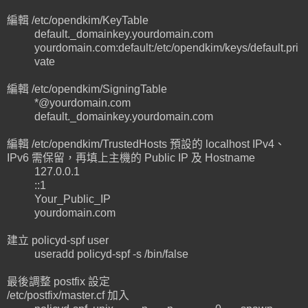
編輯 /etc/opendkim/KeyTable
default._domainkey.yourdomain.com
yourdomain.com:default:/etc/opendkim/keys/default.pri
vate
編輯 /etc/opendkim/SigningTable
*@yourdomain.com
default._domainkey.yourdomain.com
編輯 /etc/opendkim/TrustedHosts 預設的 localhost IPv4、
IPv6 需保留，再填上主機的 Public IP 及 Hostname
127.0.0.1
::1
Your_Public_IP
yourdomain.com
建立 policyd-spf user
useradd policyd-spf -s /bin/false
最後調整 postfix 設定
/etc/postfix/master.cf 加入