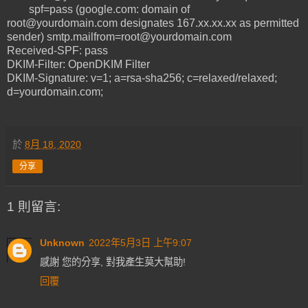
spf=pass (google.com: domain of
root@yourdomain.com designates 167.xx.xx.xx as permitted
sender) smtp.mailfrom=root@yourdomain.com
Received-SPF: pass
DKIM-Filter: OpenDKIM Filter
DKIM-Signature: v=1; a=rsa-sha256; c=relaxed/relaxed;
d=yourdomain.com;
於
8月 18, 2020
分享
1 則留言:
Unknown
2022年5月3日 上午9:07
感謝 您的分享, 對我產生莫大幫助!
回覆