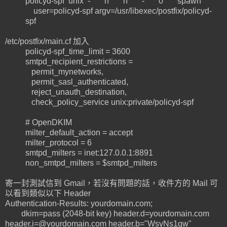
policyd-spf unix - n n - 0 spawn
user=policyd-spf argv=/usr/libexec/postfix/policyd-
spf
/etc/postfix/main.cf 加入
policyd-spf_time_limit = 3600
smtpd_recipient_restrictions =
permit_mynetworks,
permit_sasl_authenticated,
reject_unauth_destination,
check_policy_service unix:private/policyd-spf
# OpenDKIM
milter_default_action = accept
milter_protocol = 6
smtpd_milters = inet:127.0.0.1:8891
non_smtpd_milters = $smtpd_milters
寄一封測試信到 Gmail，若沒有問題的話，收件方的 Mail 可
以看到類似以下 Header
Authentication-Results: yourdomain.com;
dkim=pass (2048-bit key) header.d=yourdomain.com
header.i=@yourdomain.com header.b="WsyNs1qw"