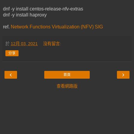
dnf -y install centos-release-nfv-extras
dnf -y install haproxy
ref.
Network Functions Virtualization (NFV) SIG
於
12月 03, 2021
沒有留言:
分享
‹
›
首頁
查看網路版