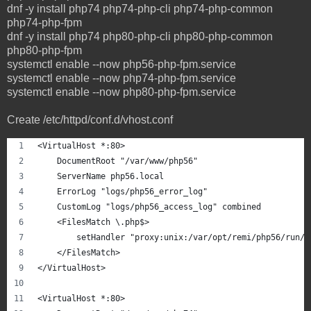
dnf -y install php74 php74-php-cli php74-php-common
php74-php-fpm
dnf -y install php74 php80-php-cli php80-php-common
php80-php-fpm
systemctl enable --now php56-php-fpm.service
systemctl enable --now php74-php-fpm.service
systemctl enable --now php80-php-fpm.service
Create /etc/httpd/conf.d/vhost.conf
<VirtualHost *:80>
    DocumentRoot "/var/www/php56"
    ServerName php56.local
    ErrorLog "logs/php56_error_log"
    CustomLog "logs/php56_access_log" combined
    <FilesMatch \.php$>
        setHandler "proxy:unix:/var/opt/remi/php56/run/p
    </FilesMatch>
</VirtualHost>
<VirtualHost *:80>