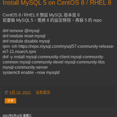
Install MySQL 5 on CentOS 8 / RHEL 8
CentOS 8 / RHEL 8 預設 MySQL 版本是 8
若要裝 MySQL 5，需將 8 的設定移除，再裝 5 的 repo
dnf remove @mysql
dnf module reset mysql
dnf module disable mysql
rpm -ivh https://repo.mysql.com/mysql57-community-release-
el7-11.noarch.rpm
dnf -y install mysql-community-client mysql-community-
common mysql-community-devel mysql-community-libs
mysql-community-server
systemctl enable --now mysqld
於
5月 19, 2021
沒有留言:
分享
2021年5月12日 星期三