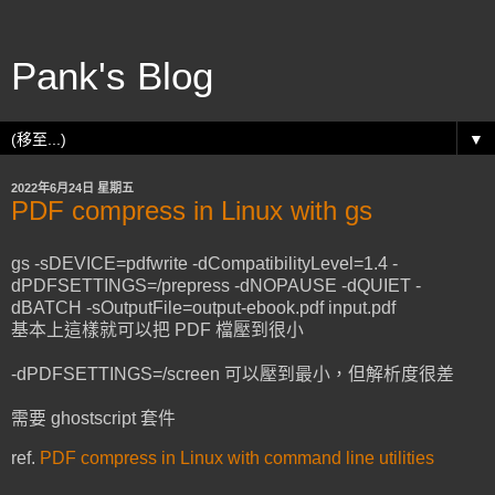
Pank's Blog
▼
2022年6月24日 星期五
PDF compress in Linux with gs
gs -sDEVICE=pdfwrite -dCompatibilityLevel=1.4 -
dPDFSETTINGS=/prepress -dNOPAUSE -dQUIET -
dBATCH -sOutputFile=output-ebook.pdf input.pdf
基本上這樣就可以把 PDF 檔壓到很小
-dPDFSETTINGS=/screen 可以壓到最小，但解析度很差
需要 ghostscript 套件
ref.
PDF compress in Linux with command line utilities