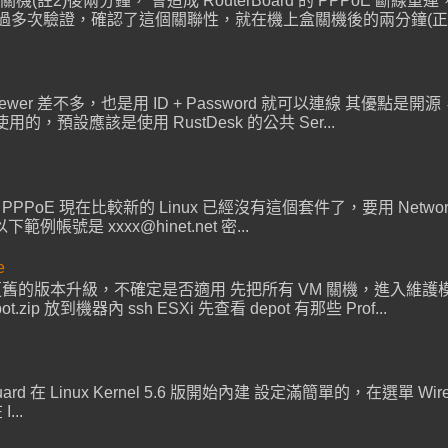
源關機(註2)後兩分鐘， 會造成 RouterBoard 的 PPPoE 斷
驗證，確認了這個關聯性，就在機上盒關機後的兩分鐘(正負5秒)， R
mviewer 差不多，也是用 ID + Password 就可以連線 其優點是開源，可
用的，預設應該是使用 RustDesk 的公共 Ser...
設定 PPPoE 現在比較新的 Linux 已經沒有這個套件了，要用 NetworkM
是 xxxx@hinet.net 密...
e
若從更舊的版本升級，不確定是否適用 先把所有 VM 關機，進入維護模式
pot.zip 放到機器內 ssh ESXi 先查看 depot 有那些 Prof...
Guard 在 Linux Kernel 5.6 版開始內建 設定滿簡單的，在選單 WireGu
...