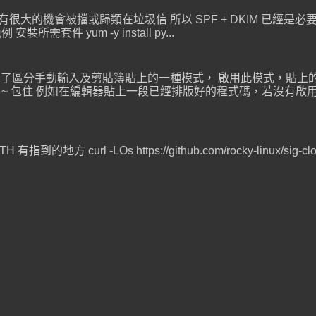
件有很大的機會被擋或歸類在垃圾信 所以 SPF + DKIM 已經是必要的
安裝所需套件 yum -y install py...
是 Terminal 為了區分手動輸入及剪貼簿貼上的一種模式， 啟用此模式
[ 201 ~ 包住 例如在編輯器貼上一段已經排版好的程式碼，若沒有啟用 Br
有指到的地方 curl -LOs https://github.com/rocky-linux/sig-clo