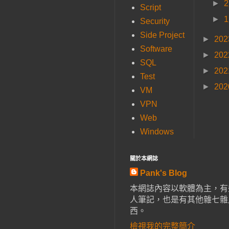
►
Script
►
Security
Side Project
►
20
Software
►
20
SQL
►
20
Test
►
20
VM
VPN
Web
Windows
關於本網誌
Pank's Blog
本網誌內容以軟體為主，有
人筆記，也是有其他雜七雜
西。
檢視我的完整簡介