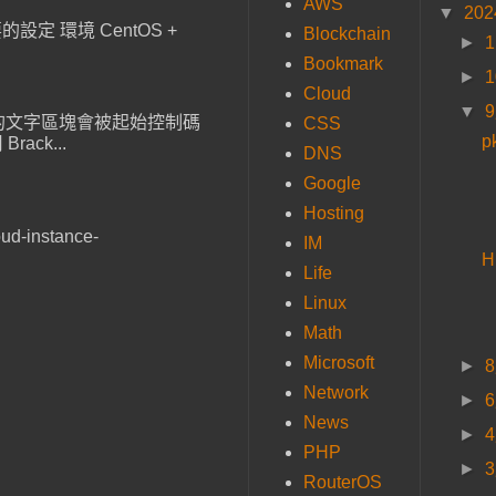
AWS
▼
20
設定 環境 CentOS +
Blockchain
►
Bookmark
►
Cloud
▼
，貼上的文字區塊會被起始控制碼
CSS
p
ack...
DNS
Google
Hosting
ud-instance-
IM
H
Life
Linux
Math
Microsoft
►
Network
►
News
►
PHP
►
RouterOS