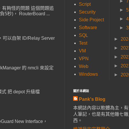
►
Script
線重連，有夠怪的問題 這個問題追
►
Security
outerBoard ...
►
Side Project
Software
►
SQL
以自架 ID/Relay Server
►
20
Test
►
20
VM
►
20
VPN
►
20
Web
anager 的 nmcli 來設定
Windows
►
20
 把 depot 升級檔
關於本網誌
Pank's Blog
本網誌內容以軟體為主，有
人筆記，也是有其他雜七雜
西。
ard New Interface，