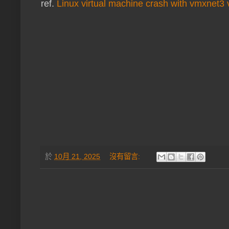
ref.
Linux virtual machine crash with vmxnet3 
於
10月 21, 2025
沒有留言: