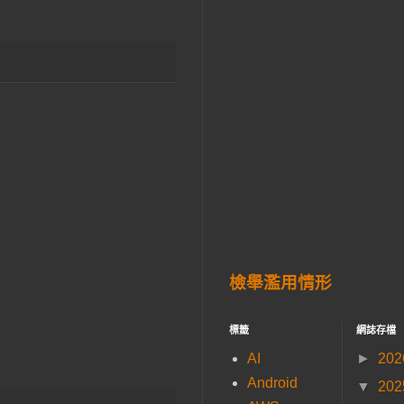
檢舉濫用情形
標籤
網誌存檔
AI
►
20
Android
▼
20