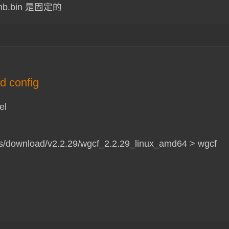
mb.bin 是固定的
d config
el
ses/download/v2.2.29/wgcf_2.2.29_linux_amd64 > wgcf