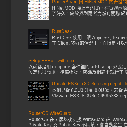
RouterBoard 與 HiNet MOD 的奇怪
HiNet MOD 機上盒(註1)，在實體電
了好久，終於找到兩者竟然有關聯 經過多次
RustDesk
RustDesk 使用上跟 Anydesk, Tea
在 Client 裝好的情況下，直接是可以使
Setup PPPoE with nmcli
以前都是用 rp-pppoe 套件裡的 adsl-setup 來
設定也很簡單，準備帳號、密碼及網路卡就行了 以下範例帳號
Update ESXi to 8.0.3d using depot fil
本例是從 8.0U3 升到 8.0U3d，
VMware-ESXi-8.0U3d-24585383-de
RouterOS WireGuard
RouterOS 在 7 版以後支援 WireGuard 註: Wire
Private Key 及 Public Key 不用填，會自動產生 在 I