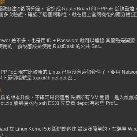
問題
源關機(註2)後兩分鐘， 會造成 RouterBoard 的 PPPoE 斷
驗證，確認了這個關聯性，就在機上盒關機後的兩分鐘(正負5秒)， R
mviewer 差不多，也是用 ID + Password 就可以連線 其優點是開源，可
用的，預設應該是使用 RustDesk 的公共 Ser...
設定 PPPoE 現在比較新的 Linux 已經沒有這個套件了，要用 NetworkM
是 xxxx@hinet.net 密...
e
若從更舊的版本升級，不確定是否適用 先把所有 VM 關機，進入維護模式
pot.zip 放到機器內 ssh ESXi 先查看 depot 有那些 Prof...
Guard 在 Linux Kernel 5.6 版開始內建 設定滿簡單的，在選單 WireGu
...