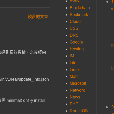
AWS
▼
Blockchain
V
Bookmark
較舊的文章
Cloud
CSS
DNS
Google
D
Hosting
 資料， 來達到長效授權，之後經由
IM
Life
U
Linux
Math
eal/update_info.json
Microsoft
Network
News
mal) dnf -y install
PHP
►
RouterOS