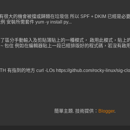
件有很大的機會被擋或歸類在垃圾信 所以 SPF + DKIM 已經是必要的
安裝所需套件 yum -y install py...
是 Terminal 為了區分手動輸入及剪貼簿貼上的一種模式， 啟用此模式
[ 201 ~ 包住 例如在編輯器貼上一段已經排版好的程式碼，若沒有啟用 Br
有指到的地方 curl -LOs https://github.com/rocky-linux/sig-clo
簡單主題. 技術提供：
Blogger
.