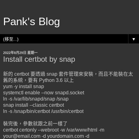
Pank's Blog
▼
2022年8月29日 星期一
Install certbot by snap
新的 certbot 要透過 snap 套件管理來安裝，而且不能裝在太
舊的系統，要有 Python 3.6 以上
yum -y install snap
systemctl enable --now snapd.socket
ln -s /var/lib/snapd/snap /snap
snap install --classic certbot
ln -s /snap/bin/certbot /usr/bin/certbot
裝完後，參數就跟之前一樣了
certbot certonly --webroot -w /var/www/html -m
your@email.com -d yourdomain.com -d