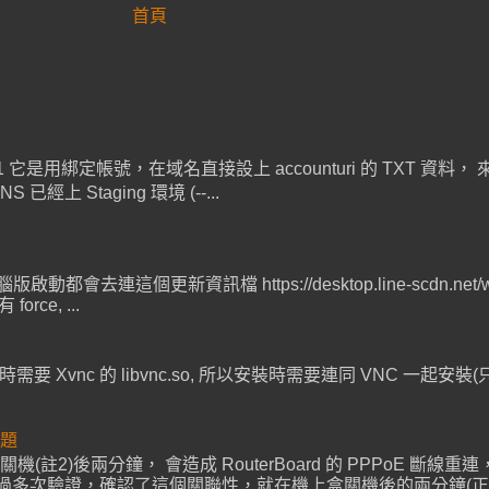
首頁
SIST-01 它是用綁定帳號，在域名直接設上 accounturi 的 TXT
Staging 環境 (--...
連這個更新資訊檔 https://desktop.line-scdn.net/win/v1/r
ce, ...
時需要 Xvnc 的 libvnc.so, 所以安裝時需要連同 VNC 一起安裝(只需 mini
問題
源關機(註2)後兩分鐘， 會造成 RouterBoard 的 PPPoE 斷
驗證，確認了這個關聯性，就在機上盒關機後的兩分鐘(正負5秒)， R