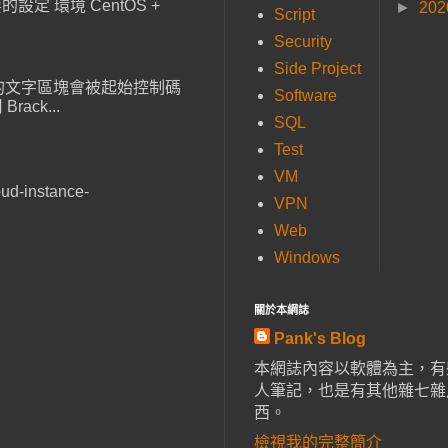
設定 環境 CentOS +
►
20
Script
Security
Side Project
，貼上的文字區塊會被起始控制碼
Software
ack...
SQL
Test
VM
ud-instance-
VPN
Web
Windows
關於本網誌
Pank's Blog
本網誌內容以軟體為主，有
人筆記，也是有其他雜七雜
西。
檢視我的完整簡介