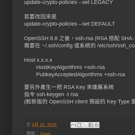
update-crypto-policies --set LEGACY
若要改回來是
update-crypto-policies --set DEFAULT
OpenSSH 8.8 之後，ssh-rsa (RSA 搭配 
需要在 ~/.ssh/config 或系統的 /etc/ssh/ssh_c
Host x.x.x.x
HostKeyAlgorithms +ssh-rsa
PubkeyAcceptedAlgorithms +ssh-rsa
要另外產生一把 RSA Key 來連舊系統
指令 ssh-keygen -t rsa
(較新版的 OpenSSH client 預設的 Key Type 是
於
5月 22, 2025
標籤：
Linux