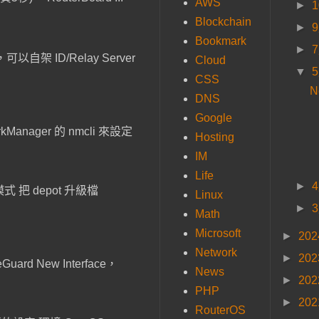
AWS
►
Blockchain
►
Bookmark
►
以自架 ID/Relay Server
Cloud
▼
CSS
N
DNS
Google
anager 的 nmcli 來設定
Hosting
IM
Life
►
 把 depot 升級檔
Linux
►
Math
Microsoft
►
20
Network
►
20
ard New Interface，
News
►
20
PHP
►
20
RouterOS