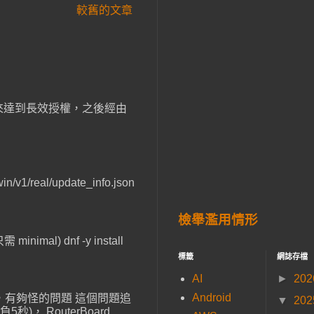
較舊的文章
 資料， 來達到長效授權，之後經由
eal/update_info.json
檢舉濫用情形
mal) dnf -y install
標籤
網誌存檔
AI
►
20
Android
線重連，有夠怪的問題 這個問題追
▼
20
outerBoard ...