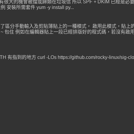
件有很大的機會被擋或歸類在垃圾信 所以 SPF + DKIM 已經是必要的
安裝所需套件 yum -y install py...
是 Terminal 為了區分手動輸入及剪貼簿貼上的一種模式， 啟用此模式
[ 201 ~ 包住 例如在編輯器貼上一段已經排版好的程式碼，若沒有啟用 Br
有指到的地方 curl -LOs https://github.com/rocky-linux/sig-clo