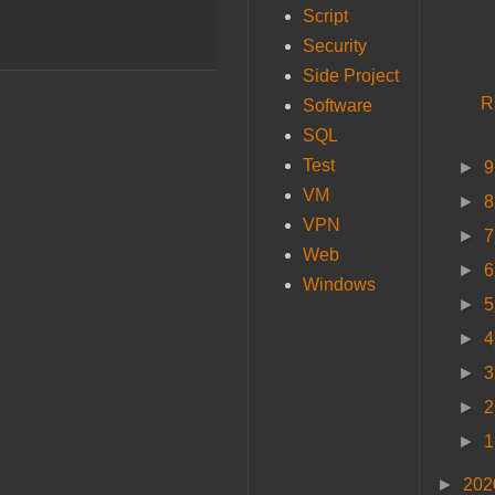
Script
Security
Side Project
R
Software
SQL
Test
►
VM
►
VPN
►
Web
►
Windows
►
►
►
►
►
►
20