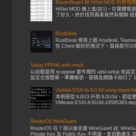
RouterBoard 與 HiNet MOD 的奇怪
HiNet MOD 機上盒(註1)，在實體電
了好久，終於找到兩者竟然有關聯 經過多次
RustDesk
RustDesk 使用上跟 Anydesk, Tea
在 Client 裝好的情況下，直接是可以使
Setup PPPoE with nmcli
以前都是用 rp-pppoe 套件裡的 adsl-setup 來
設定也很簡單，準備帳號、密碼及網路卡就行了 以下範例帳號
Update ESXi to 8.0.3d using depot fil
本例是從 8.0U3 升到 8.0U3d，
VMware-ESXi-8.0U3d-24585383-de
RouterOS WireGuard
RouterOS 在 7 版以後支援 WireGuard 註: Wire
Private Key 及 Public Key 不用填，會自動產生 在 I