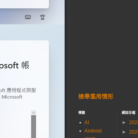
檢舉濫用情形
標籤
網誌存檔
AI
►
20
Android
►
20