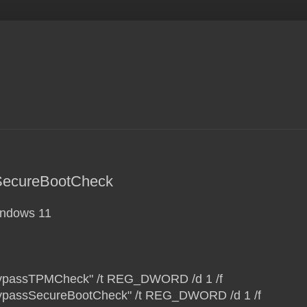
SecureBootCheck
dows 11
BypassTPMCheck" /t REG_DWORD /d 1 /f
BypassSecureBootCheck" /t REG_DWORD /d 1 /f