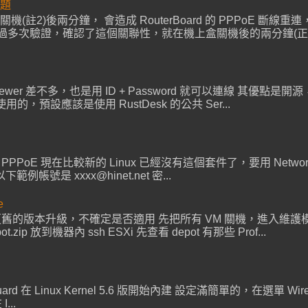
問題
源關機(註2)後兩分鐘， 會造成 RouterBoard 的 PPPoE 斷
驗證，確認了這個關聯性，就在機上盒關機後的兩分鐘(正負5秒)， R
mviewer 差不多，也是用 ID + Password 就可以連線 其優點是開源，可
用的，預設應該是使用 RustDesk 的公共 Ser...
設定 PPPoE 現在比較新的 Linux 已經沒有這個套件了，要用 NetworkM
是 xxxx@hinet.net 密...
e
若從更舊的版本升級，不確定是否適用 先把所有 VM 關機，進入維護模式
pot.zip 放到機器內 ssh ESXi 先查看 depot 有那些 Prof...
Guard 在 Linux Kernel 5.6 版開始內建 設定滿簡單的，在選單 WireGu
...