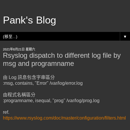
Pank's Blog
▼
2021年8月21日 星期六
Rsyslog dispatch to different log file by
msg and programname
由 Log 訊息包含字串區分
:msg, contains, "Error" /var/log/error.log
由程式名稱區分
:programname, isequal, "prog" /var/log/prog.log
ref.
https://www.rsyslog.com/doc/master/configuration/filters.html