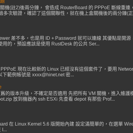
問題
源關機(註2)後兩分鐘， 會造成 RouterBoard 的 PPPoE 斷
驗證，確認了這個關聯性，就在機上盒關機後的兩分鐘(正負5秒)， R
mviewer 差不多，也是用 ID + Password 就可以連線 其優點是開源，可
用的，預設應該是使用 RustDesk 的公共 Ser...
設定 PPPoE 現在比較新的 Linux 已經沒有這個套件了，要用 NetworkM
是 xxxx@hinet.net 密...
e
若從更舊的版本升級，不確定是否適用 先把所有 VM 關機，進入維護模式
pot.zip 放到機器內 ssh ESXi 先查看 depot 有那些 Prof...
Guard 在 Linux Kernel 5.6 版開始內建 設定滿簡單的，在選單 WireGu
...