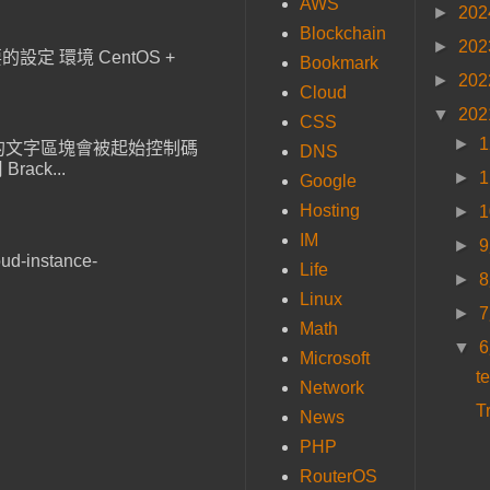
AWS
►
20
Blockchain
►
20
設定 環境 CentOS +
Bookmark
►
20
Cloud
▼
20
CSS
►
，貼上的文字區塊會被起始控制碼
DNS
ack...
►
Google
Hosting
►
IM
►
ud-instance-
Life
►
Linux
►
Math
▼
Microsoft
t
Network
T
News
PHP
RouterOS