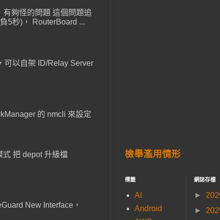
線重連，有夠怪的問題 這個問題追
outerBoard ...
以自架 ID/Relay Server
anager 的 nmcli 來設定
檢舉濫用情形
 把 depot 升級檔
標籤
網誌存檔
AI
►
20
ard New Interface，
Android
►
20