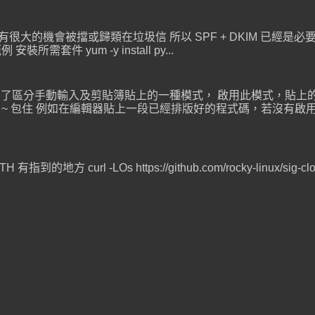
件有很大的機會被擋或歸類在垃圾信 所以 SPF + DKIM 已經是必要的
安裝所需套件 yum -y install py...
是 Terminal 為了區分手動輸入及剪貼簿貼上的一種模式， 啟用此模式
[ 201 ~ 包住 例如在編輯器貼上一段已經排版好的程式碼，若沒有啟用 Br
有指到的地方 curl -LOs https://github.com/rocky-linux/sig-clo