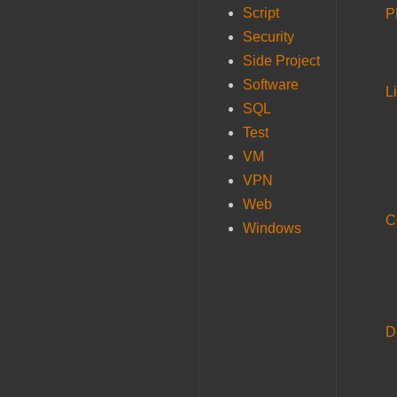
Script
P
Security
Side Project
Software
L
SQL
Test
VM
VPN
Web
C
Windows
D