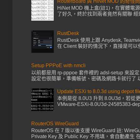
RouterBoard 與 HiNet MOD 的奇怪
HiNet MOD 機上盒(註1)，在實體電
了好久，終於找到兩者竟然有關聯 經過多次
RustDesk
RustDesk 使用上跟 Anydesk, Tea
在 Client 裝好的情況下，直接是可以使
Setup PPPoE with nmcli
以前都是用 rp-pppoe 套件裡的 adsl-setup 來
設定也很簡單，準備帳號、密碼及網路卡就行了 以下範例帳號
Update ESXi to 8.0.3d using depot fil
本例是從 8.0U3 升到 8.0U3d，
VMware-ESXi-8.0U3d-24585383-de
RouterOS WireGuard
RouterOS 在 7 版以後支援 WireGuard 註: Wire
Private Key 及 Public Key 不用填，會自動產生 在 I