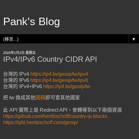
Pank's Blog
▼
2026年1月2日 星期五
IPv4/IPv6 Country CIDR API
台灣的 IPv4
https://ip4.tw/geoip/tw/ipv4
台灣的 IPv6
https://ip4.tw/geoip/tw/ipv6
台灣的 IPv4+IPv6
https://ip4.tw/geoip/tw
把 tw 換成其他
國碼
即可查其他國家
此 API 實際上是 Redirect API，會轉導到以下兩個資源
https://github.com/herrbischoff/country-ip-blocks
https://ipbl.herrbischoff.com/geoip/