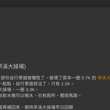
(潭子旱溪大操場)
車)，有部份自行車道被犧牲了，破壞了原本一圈 5.7K 的
旱溪
點點，自行車道就沒了，只有 1.2K。
場，一圈 3.3K。
有飲水機可以喝水，也有厠所，需過馬路。
道再補回來，期待旱溪大操場早日回歸