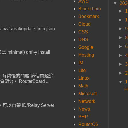
AWS
▼
20
Blockchain
►
Bookmark
►
Cloud
eal/update_info.json
►
CSS
►
DNS
►
Google
mal) dnf -y install
Hosting
►
IM
►
Life
►
線重連，有夠怪的問題 這個問題追
Linux
outerBoard ...
▼
Math
H
Microsoft
Network
以自架 ID/Relay Server
News
PHP
RouterOS