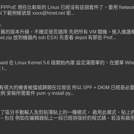
設定 PPPoE 現在比較新的 Linux 已經沒有這個套件了，要用 NetworkM
是 xxxx@hinet.net 密...
e
若從更舊的版本升級，不確定是否適用 先把所有 VM 關機，進入維護模式
pot.zip 放到機器內 ssh ESXi 先查看 depot 有那些 Prof...
Guard 在 Linux Kernel 5.6 版開始內建 設定滿簡單的，在選單 WireGu
...
件有很大的機會被擋或歸類在垃圾信 所以 SPF + DKIM 已經是必要的
安裝所需套件 yum -y install py...
是 Terminal 為了區分手動輸入及剪貼簿貼上的一種模式， 啟用此模式
[ 201 ~ 包住 例如在編輯器貼上一段已經排版好的程式碼，若沒有啟用 Br