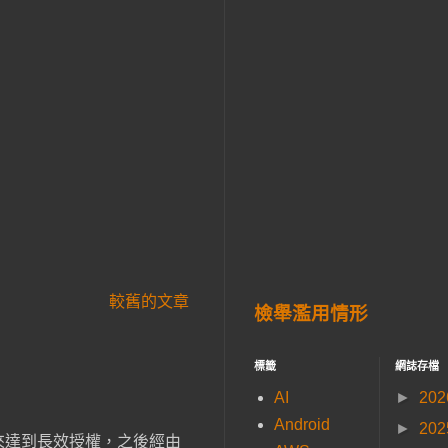
較舊的文章
檢舉濫用情形
標籤
網誌存檔
AI
►
20
Android
►
20
 資料， 來達到長效授權，之後經由