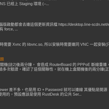
Staging 環境 (--...
連這個更新資訊檔 https://desktop.line-scdn.net/win/v1/r
ce, ...
時需要 Xvnc 的 libvnc.so, 所以安裝時需要連同 VNC 一起安裝(只需 mini
問題
源關機(註2)後兩分鐘， 會造成 RouterBoard 的 PPPoE 斷
驗證，確認了這個關聯性，就在機上盒關機後的兩分鐘(正負5秒)， R
mviewer 差不多，也是用 ID + Password 就可以連線 其優點是開源，可
用的，預設應該是使用 RustDesk 的公共 Ser...