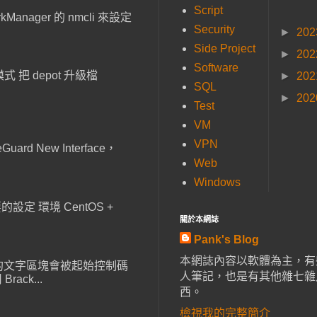
Script
anager 的 nmcli 來設定
Security
►
20
Side Project
►
20
Software
 把 depot 升級檔
►
20
SQL
►
20
Test
VM
VPN
ard New Interface，
Web
Windows
設定 環境 CentOS +
關於本網誌
Pank's Blog
本網誌內容以軟體為主，有
，貼上的文字區塊會被起始控制碼
人筆記，也是有其他雜七雜
ack...
西。
檢視我的完整簡介