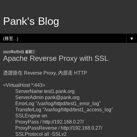
Pank's Blog
▼
2023年8月9日 星期三
Apache Reverse Proxy with SSL
憑證掛在 Reverse Proxy, 內部走 HTTP
<VirtualHost *:443>
ServerName test1.pank.org
ServerAdmin pank@pank.org
ErrorLog "/var/log/httpd/test1_error_log"
TransferLog "/var/log/httpd/test1_access_log"
SSLEngine on
ProxyPass / http://192.168.0.27/
ProxyPassReverse / http://192.168.0.27/
SSLProtocol all -SSLv2