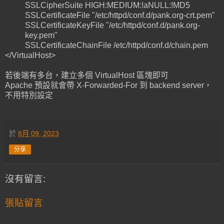
SSLCipherSuite HIGH:MEDIUM:!aNULL:!MD5
SSLCertificateFile "/etc/httpd/conf.d/pank.org-crt.pem"
SSLCertificateKeyFile "/etc/httpd/conf.d/pank.org-
key.pem"
SSLCertificateChainFile /etc/httpd/conf.d/chain.pem
</VirtualHost>
若後端有多台，建立多個 VirtualHost 區塊即可
Apache 預設就會帶 X-Forwarded-For 到 backend server，
不用特別設定
於
8月 09, 2023
分享
沒有留言:
張貼留言