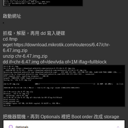
啟動網址
抓檔，解壓，再用 dd 寫入硬碟
cd /tmp
wget https://download.mikrotik.com/routeros/6.47/chr-
6.47.img.zip
unzip chr-6.47.img.zip
dd if=chr-6.47.img of=/dev/vda of=1M iflag=fullblock
把機器關機，再到 Optionals 裡把 Boot order 改成 storage