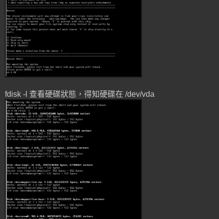
fdisk -l 查看硬碟狀態，得知硬碟在 /dev/vda